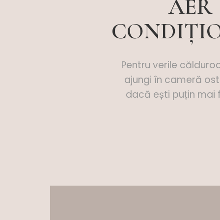
AER
CONDIȚI
Pentru verile căldur
ajungi în cameră ost
dacă ești puțin mai f