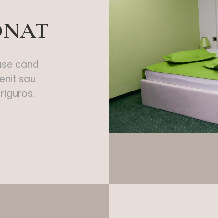
ONAT
oase când
enit sau
riguros.