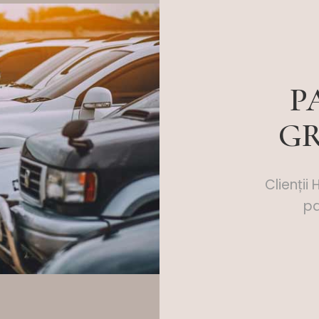
P
G
Clienții
pa