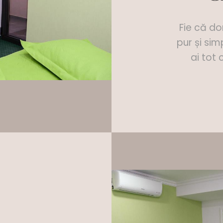
Fie că dor
pur și simp
ai tot 