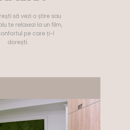
ești să vezi o știre sau
lu te relaxezi la un film,
confortul pe care ți-l
dorești.