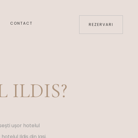
E
CONTACT
REZERVARI
 ILDIS?
sești ușor hotelul
elul Ildis din Iasi.