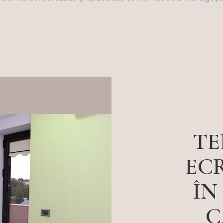
TE
EC
ÎN
C