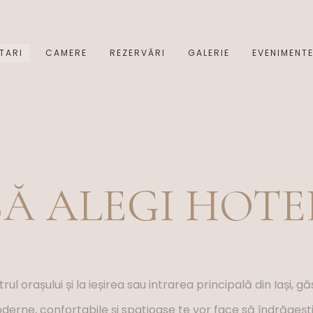
TARI
CAMERE
REZERVĂRI
GALERIE
EVENIMENT
SĂ ALEGI HOTEL
l orașului și la ieșirea sau intrarea principală din Iași, gă
rne, confortabile și spatioase te vor face să îndrăgești hot